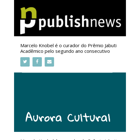
Marcelo Knobel é o curador do Prêmio Jabuti
Acadêmico pelo segundo ano consecutivo