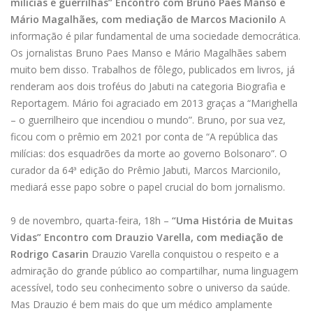
milícias e guerrilhas” Encontro com Bruno Paes Manso e
Mário Magalhães, com mediação de Marcos Macionilo
A
informação é pilar fundamental de uma sociedade democrática.
Os jornalistas Bruno Paes Manso e Mário Magalhães sabem
muito bem disso. Trabalhos de fôlego, publicados em livros, já
renderam aos dois troféus do Jabuti na categoria Biografia e
Reportagem. Mário foi agraciado em 2013 graças a “Marighella
– o guerrilheiro que incendiou o mundo”. Bruno, por sua vez,
ficou com o prêmio em 2021 por conta de “A república das
milícias: dos esquadrões da morte ao governo Bolsonaro”. O
curador da 64ª edição do Prêmio Jabuti, Marcos Marcionilo,
mediará esse papo sobre o papel crucial do bom jornalismo.
9 de novembro, quarta-feira, 18h –
“Uma História de Muitas
Vidas” Encontro com Drauzio Varella, com mediação de
Rodrigo Casarin
Drauzio Varella conquistou o respeito e a
admiração do grande público ao compartilhar, numa linguagem
acessível, todo seu conhecimento sobre o universo da saúde.
Mas Drauzio é bem mais do que um médico amplamente