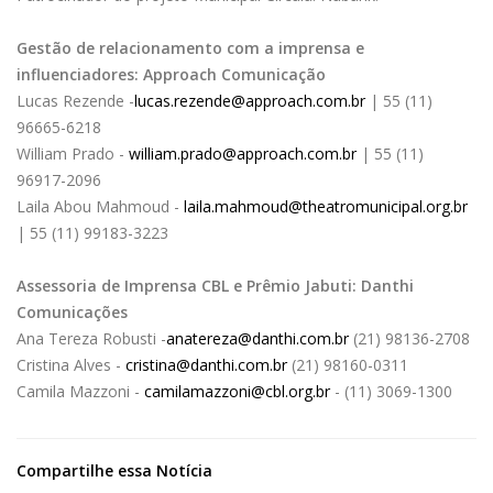
Gestão de relacionamento com a imprensa e
influenciadores: Approach Comunicação
Lucas Rezende -
lucas.rezende@approach.com.br
| 55 (11)
96665-6218
William Prado -
william.prado@approach.com.br
| 55 (11)
96917-2096
Laila Abou Mahmoud -
laila.mahmoud@theatromunicipal.org.br
| 55 (11) 99183-3223
Assessoria de Imprensa CBL e Prêmio Jabuti: Danthi
Comunicações
Ana Tereza Robusti -
anatereza@danthi.com.br
(21) 98136-2708
Cristina Alves -
cristina@danthi.com.br
(21) 98160-0311
Camila Mazzoni -
camilamazzoni@cbl.org.br
- (11) 3069-1300
Compartilhe essa Notícia