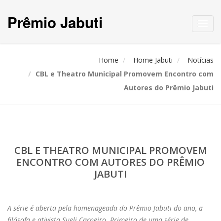
Prêmio Jabuti
Toggl
navig
Home
Home Jabuti
Notícias
CBL e Theatro Municipal Promovem Encontro com
Autores do Prêmio Jabuti
CBL E THEATRO MUNICIPAL PROMOVEM
ENCONTRO COM AUTORES DO PRÊMIO
JABUTI
A série é aberta pela homenageada do Prêmio Jabuti do ano, a
filósofa e ativista Sueli Carneiro. Primeiro de uma série de