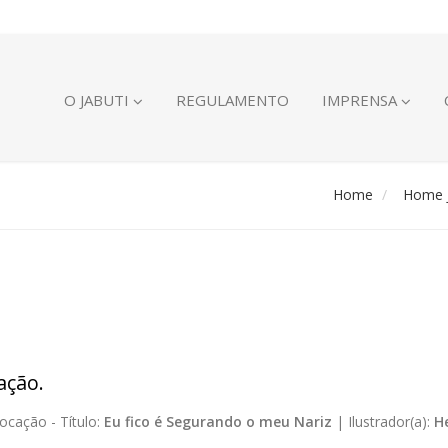
O JABUTI
REGULAMENTO
IMPRENSA
Home
Home J
ação.
ocação -
Título:
Eu fico é Segurando o meu Nariz
|
Ilustrador(a):
H