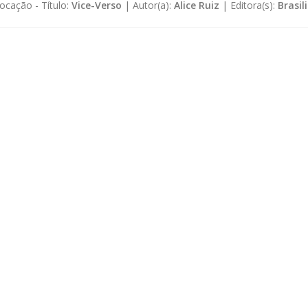
ocação -
Título:
Vice-Verso
|
Autor(a):
Alice Ruiz
|
Editora(s):
Brasil