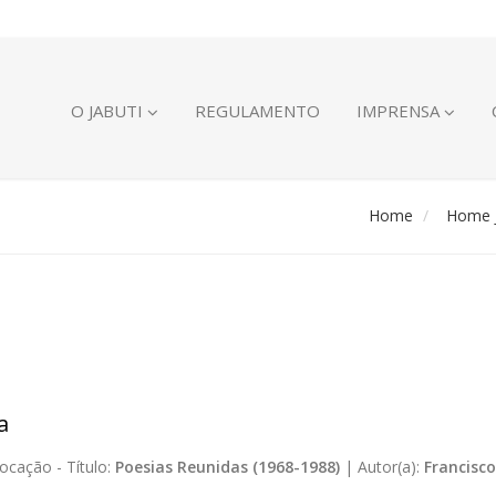
O JABUTI
REGULAMENTO
IMPRENSA
Home
Home J
a
ocação -
Título:
Poesias Reunidas (1968-1988)
|
Autor(a):
Francisco