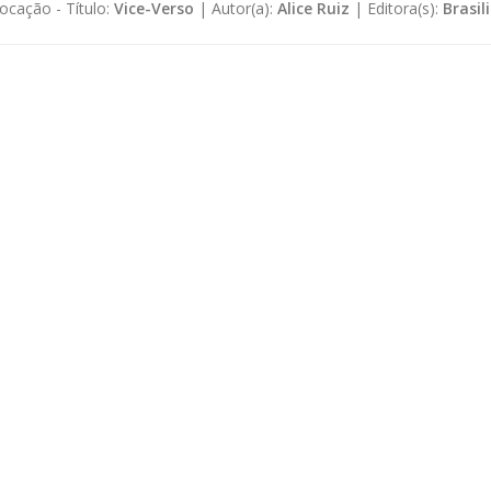
ocação -
Título:
Vice-Verso
|
Autor(a):
Alice Ruiz
|
Editora(s):
Brasil