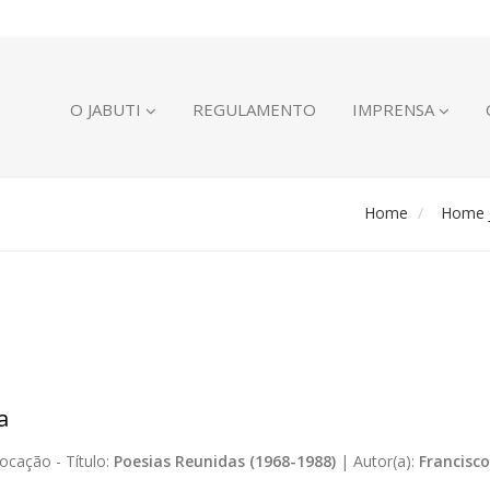
O JABUTI
REGULAMENTO
IMPRENSA
Home
Home J
a
ocação -
Título:
Poesias Reunidas (1968-1988)
|
Autor(a):
Francisco