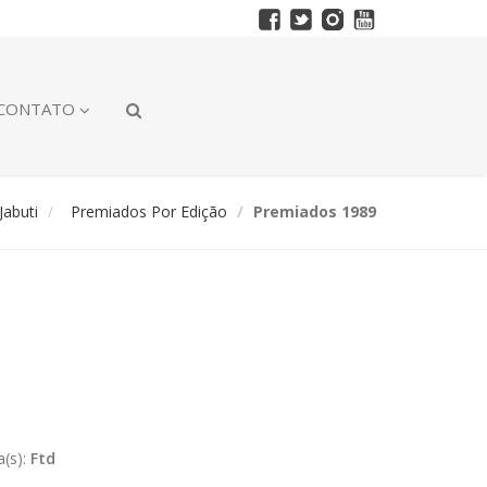
CONTATO
abuti
Premiados Por Edição
Premiados 1989
a(s):
Ftd