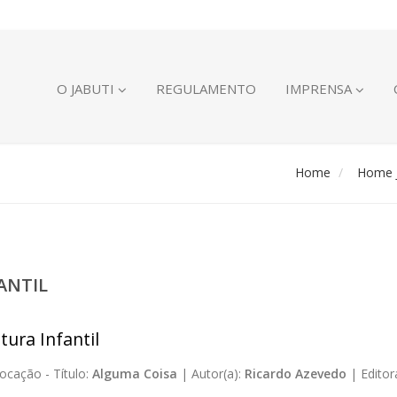
O JABUTI
REGULAMENTO
IMPRENSA
Home
Home J
ANTIL
tura Infantil
ocação -
Título:
Alguma Coisa
|
Autor(a):
Ricardo Azevedo
|
Editor