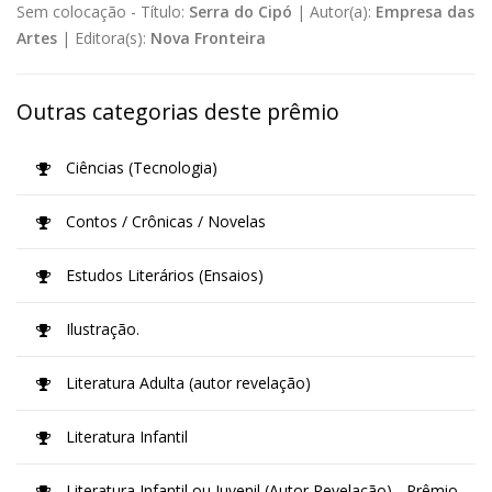
Sem colocação -
Título:
Serra do Cipó
|
Autor(a):
Empresa das
Artes
|
Editora(s):
Nova Fronteira
Outras categorias deste prêmio
Ciências (Tecnologia)
Contos / Crônicas / Novelas
Estudos Literários (Ensaios)
Ilustração.
Literatura Adulta (autor revelação)
Literatura Infantil
Literatura Infantil ou Juvenil (Autor Revelação) - Prêmio