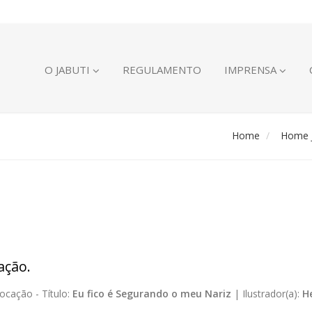
O JABUTI
REGULAMENTO
IMPRENSA
Home
Home J
ação.
ocação -
Título:
Eu fico é Segurando o meu Nariz
|
Ilustrador(a):
H