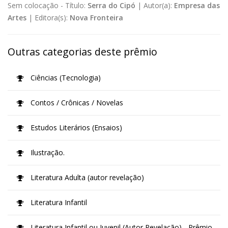
Sem colocação -
Título:
Serra do Cipó
|
Autor(a):
Empresa das
Artes
|
Editora(s):
Nova Fronteira
Outras categorias deste prêmio
Ciências (Tecnologia)
Contos / Crônicas / Novelas
Estudos Literários (Ensaios)
Ilustração.
Literatura Adulta (autor revelação)
Literatura Infantil
Literatura Infantil ou Juvenil (Autor Revelação) - Prêmio