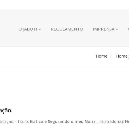
O JABUTI
REGULAMENTO
IMPRENSA
Home
Home J
ação.
ocação -
Título:
Eu fico é Segurando o meu Nariz
|
Ilustrador(a):
H