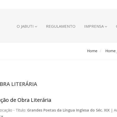
O JABUTI
REGULAMENTO
IMPRENSA
Home
Home J
BRA LITERÁRIA
ção de Obra Literária
ocação -
Título:
Grandes Poetas da Língua Inglesa do Séc. XIX
|
A
ra