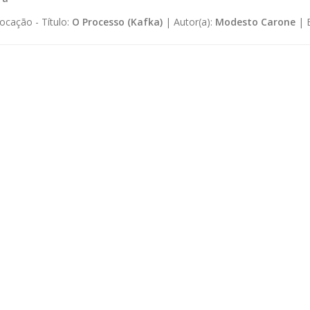
ocação -
Título:
O Processo (Kafka)
|
Autor(a):
Modesto Carone
|