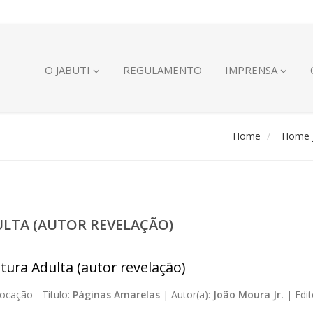
O JABUTI
REGULAMENTO
IMPRENSA
Home
Home J
ULTA (AUTOR REVELAÇÃO)
atura Adulta (autor revelação)
ocação -
Título:
Páginas Amarelas
|
Autor(a):
João Moura Jr.
|
Edit