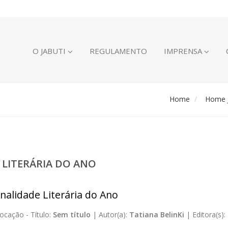
O JABUTI
REGULAMENTO
IMPRENSA
Home
Home J
 LITERÁRIA DO ANO
nalidade Literária do Ano
ocação -
Título:
Sem título
|
Autor(a):
Tatiana BelinKi
|
Editora(s):