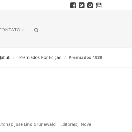
CONTATO
abuti
Premiados Por Edição
Premiados 1989
utor(a):
José Lino Grunewald
|
Editora(s):
Nova