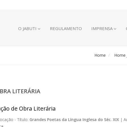
O JABUTI
REGULAMENTO
IMPRENSA
Home
Home J
BRA LITERÁRIA
ção de Obra Literária
ocação -
Título:
Grandes Poetas da Língua Inglesa do Séc. XIX
|
A
ra