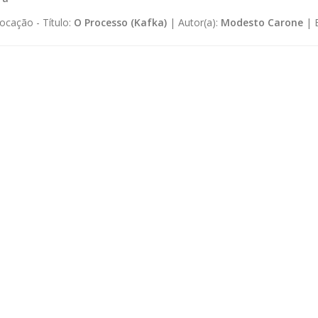
ocação -
Título:
O Processo (Kafka)
|
Autor(a):
Modesto Carone
|