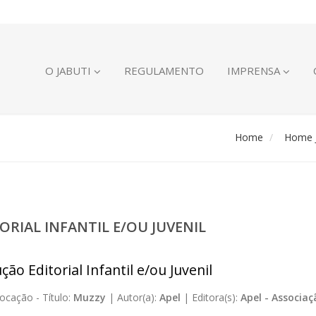
O JABUTI
REGULAMENTO
IMPRENSA
Home
Home J
ORIAL INFANTIL E/OU JUVENIL
ão Editorial Infantil e/ou Juvenil
ocação -
Título:
Muzzy
|
Autor(a):
Apel
|
Editora(s):
Apel - Associa