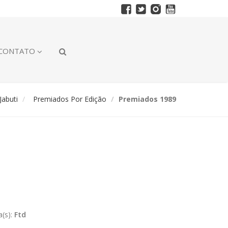
CONTATO
abuti
Premiados Por Edição
Premiados 1989
a(s):
Ftd