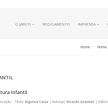
O JABUTI
REGULAMENTO
IMPRENSA
Home
Home J
ANTIL
tura Infantil
ocação -
Título:
Alguma Coisa
|
Autor(a):
Ricardo Azevedo
|
Editor