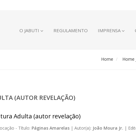
O JABUTI
REGULAMENTO
IMPRENSA
Home
Home J
ULTA (AUTOR REVELAÇÃO)
atura Adulta (autor revelação)
ocação -
Título:
Páginas Amarelas
|
Autor(a):
João Moura Jr.
|
Edit