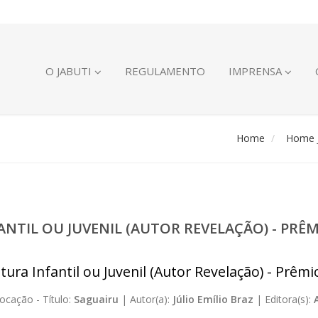
O JABUTI
REGULAMENTO
IMPRENSA
Home
Home J
FANTIL OU JUVENIL (AUTOR REVELAÇÃO) - PR
atura Infantil ou Juvenil (Autor Revelação) - Prêm
ocação -
Título:
Saguairu
|
Autor(a):
Júlio Emílio Braz
|
Editora(s):