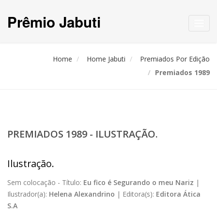
Prêmio Jabuti
Toggl
navig
Home
Home Jabuti
Premiados Por Edição
Premiados 1989
PREMIADOS 1989 - ILUSTRAÇÃO.
Ilustração.
Sem colocação -
Título:
Eu fico é Segurando o meu Nariz
|
Ilustrador(a):
Helena Alexandrino
|
Editora(s):
Editora Ática
S.A