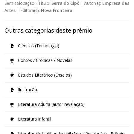
Sem colocação -
Título:
Serra do Cipó
|
Autor(a):
Empresa das
Artes
|
Editora(s):
Nova Fronteira
Outras categorias deste prêmio
Ciências (Tecnologia)
Contos / Crônicas / Novelas
Estudos Literários (Ensaios)
Ilustração.
Literatura Adulta (autor revelação)
Literatura Infantil
Literatura Infantil ou Juvenil (Autor Revelação) - Prêmio