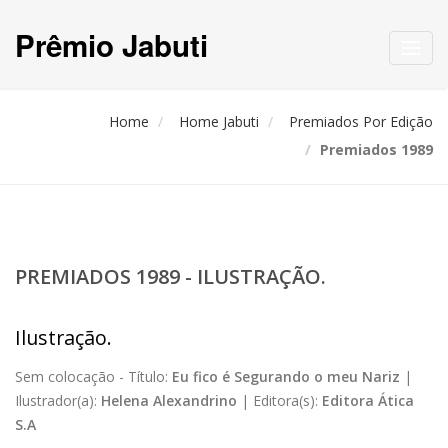
Prêmio Jabuti
Toggl
navig
Home
Home Jabuti
Premiados Por Edição
Premiados 1989
PREMIADOS 1989 - ILUSTRAÇÃO.
Ilustração.
Sem colocação -
Título:
Eu fico é Segurando o meu Nariz
|
Ilustrador(a):
Helena Alexandrino
|
Editora(s):
Editora Ática
S.A