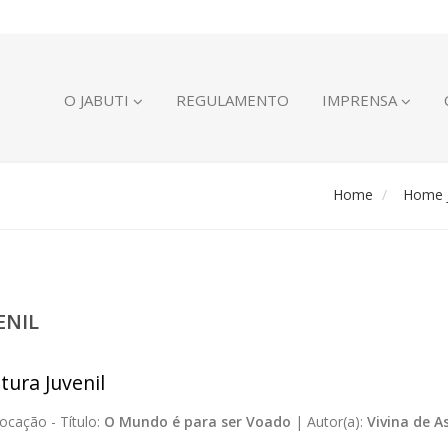
O JABUTI
REGULAMENTO
IMPRENSA
Home
Home J
ENIL
tura Juvenil
ocação -
Título:
O Mundo é para ser Voado
|
Autor(a):
Vivina de A