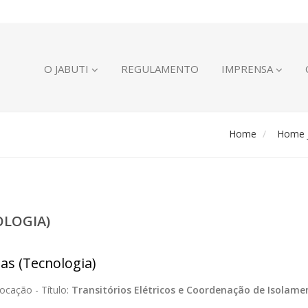
O JABUTI
REGULAMENTO
IMPRENSA
Home
Home J
OLOGIA)
ias (Tecnologia)
ocação -
Título:
Transitórios Elétricos e Coordenação de Isolame