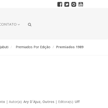
CONTATO
abuti
Premiados Por Edição
Premiados 1989
nto
|
Autor(a):
Ary D´Ajuz, Outros
|
Editora(s):
Uff