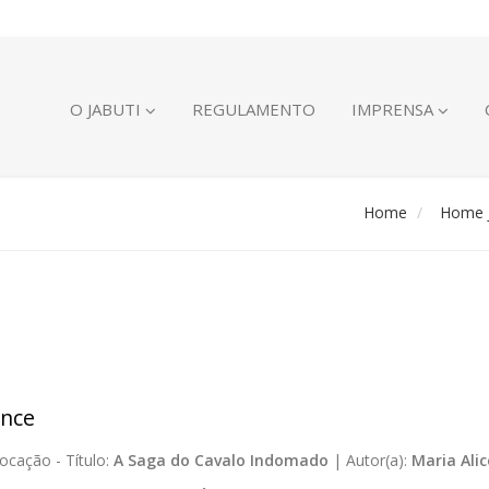
O JABUTI
REGULAMENTO
IMPRENSA
Home
Home J
nce
ocação -
Título:
A Saga do Cavalo Indomado
|
Autor(a):
Maria Ali