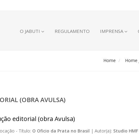
O JABUTI
REGULAMENTO
IMPRENSA
Home
Home J
ORIAL (OBRA AVULSA)
ção editorial (obra Avulsa)
ocação -
Título:
O Oficio da Prata no Brasil
|
Autor(a):
Studio HMF