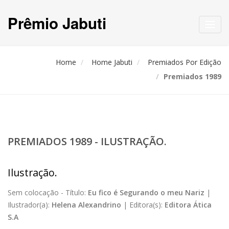
Prêmio Jabuti
Toggl
navig
Home
Home Jabuti
Premiados Por Edição
Premiados 1989
PREMIADOS 1989 - ILUSTRAÇÃO.
Ilustração.
Sem colocação -
Título:
Eu fico é Segurando o meu Nariz
|
Ilustrador(a):
Helena Alexandrino
|
Editora(s):
Editora Ática
S.A