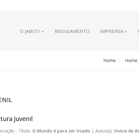
O JABUTI
REGULAMENTO
IMPRENSA
Home
Home J
ENIL
tura Juvenil
ocação -
Título:
O Mundo é para ser Voado
|
Autor(a):
Vivina de A