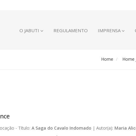
O JABUTI
REGULAMENTO
IMPRENSA
Home
Home J
nce
ocação -
Título:
A Saga do Cavalo Indomado
|
Autor(a):
Maria Ali