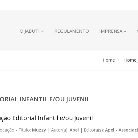
O JABUTI
REGULAMENTO
IMPRENSA
Home
Home J
ORIAL INFANTIL E/OU JUVENIL
ão Editorial Infantil e/ou Juvenil
ocação -
Título:
Muzzy
|
Autor(a):
Apel
|
Editora(s):
Apel - Associa