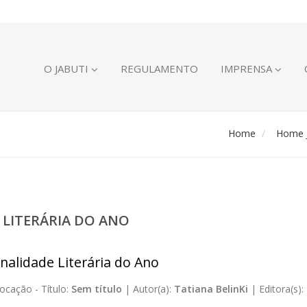
O JABUTI
REGULAMENTO
IMPRENSA
Home
Home J
 LITERÁRIA DO ANO
nalidade Literária do Ano
ocação -
Título:
Sem título
|
Autor(a):
Tatiana BelinKi
|
Editora(s):