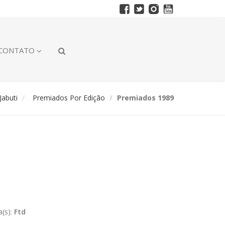
CONTATO
abuti
Premiados Por Edição
Premiados 1989
a(s):
Ftd