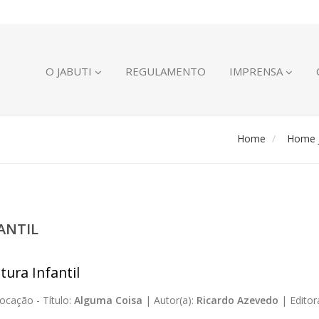
O JABUTI
REGULAMENTO
IMPRENSA
Home
Home J
ANTIL
tura Infantil
ocação -
Título:
Alguma Coisa
|
Autor(a):
Ricardo Azevedo
|
Editor