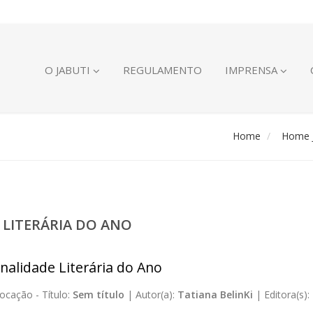
O JABUTI
REGULAMENTO
IMPRENSA
Home
Home J
 LITERÁRIA DO ANO
nalidade Literária do Ano
ocação -
Título:
Sem título
|
Autor(a):
Tatiana BelinKi
|
Editora(s):