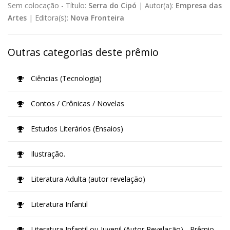
Sem colocação -
Título:
Serra do Cipó
|
Autor(a):
Empresa das
Artes
|
Editora(s):
Nova Fronteira
Outras categorias deste prêmio
Ciências (Tecnologia)
Contos / Crônicas / Novelas
Estudos Literários (Ensaios)
Ilustração.
Literatura Adulta (autor revelação)
Literatura Infantil
Literatura Infantil ou Juvenil (Autor Revelação) - Prêmio