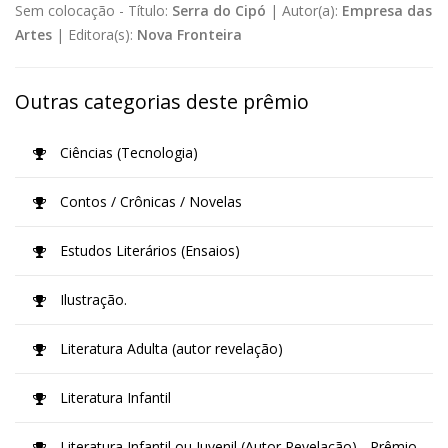
Sem colocação -
Título:
Serra do Cipó
|
Autor(a):
Empresa das
Artes
|
Editora(s):
Nova Fronteira
Outras categorias deste prêmio
Ciências (Tecnologia)
Contos / Crônicas / Novelas
Estudos Literários (Ensaios)
Ilustração.
Literatura Adulta (autor revelação)
Literatura Infantil
Literatura Infantil ou Juvenil (Autor Revelação) - Prêmio