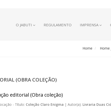
O JABUTI
REGULAMENTO
IMPRENSA
Home
Home J
ORIAL (OBRA COLEÇÃO)
ção editorial (Obra coleção)
ocação -
Título:
Coleção Claro Enigma
|
Autor(a):
Livraria Duas Ci