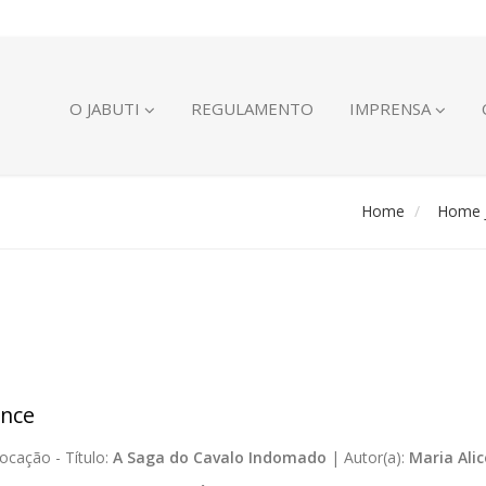
O JABUTI
REGULAMENTO
IMPRENSA
Home
Home J
nce
ocação -
Título:
A Saga do Cavalo Indomado
|
Autor(a):
Maria Ali