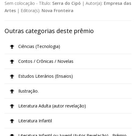
Sem colocação -
Título:
Serra do Cipó
|
Autor(a):
Empresa das
Artes
|
Editora(s):
Nova Fronteira
Outras categorias deste prêmio
Ciências (Tecnologia)
Contos / Crônicas / Novelas
Estudos Literários (Ensaios)
Ilustração.
Literatura Adulta (autor revelação)
Literatura Infantil
Literatura Infantil ou Juvenil (Autor Revelação) - Prêmio