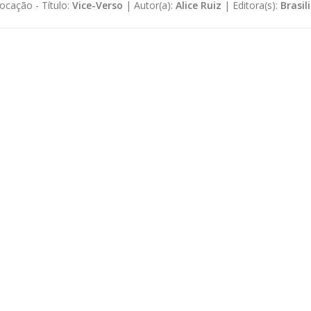
ocação -
Título:
Vice-Verso
|
Autor(a):
Alice Ruiz
|
Editora(s):
Brasil