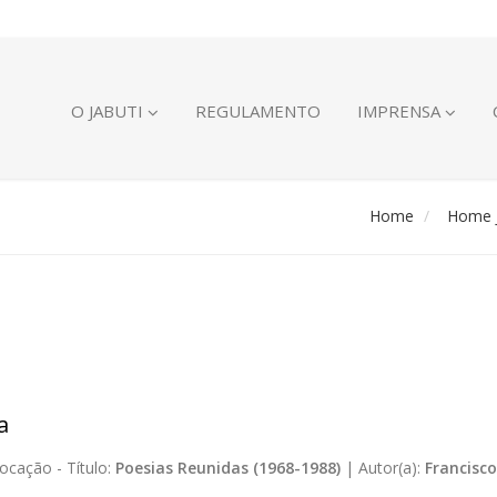
O JABUTI
REGULAMENTO
IMPRENSA
Home
Home J
a
ocação -
Título:
Poesias Reunidas (1968-1988)
|
Autor(a):
Francisco