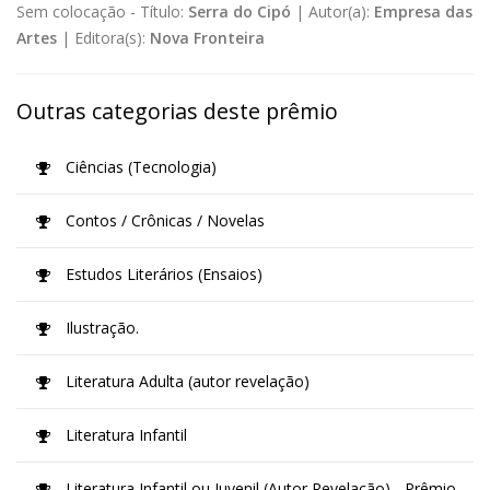
Sem colocação -
Título:
Serra do Cipó
|
Autor(a):
Empresa das
Artes
|
Editora(s):
Nova Fronteira
Outras categorias deste prêmio
Ciências (Tecnologia)
Contos / Crônicas / Novelas
Estudos Literários (Ensaios)
Ilustração.
Literatura Adulta (autor revelação)
Literatura Infantil
Literatura Infantil ou Juvenil (Autor Revelação) - Prêmio