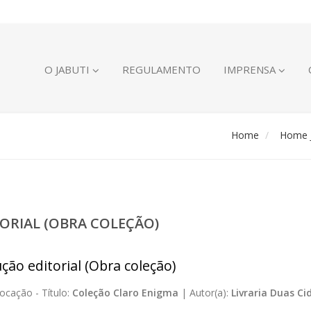
O JABUTI
REGULAMENTO
IMPRENSA
Home
Home J
ORIAL (OBRA COLEÇÃO)
ção editorial (Obra coleção)
ocação -
Título:
Coleção Claro Enigma
|
Autor(a):
Livraria Duas Ci