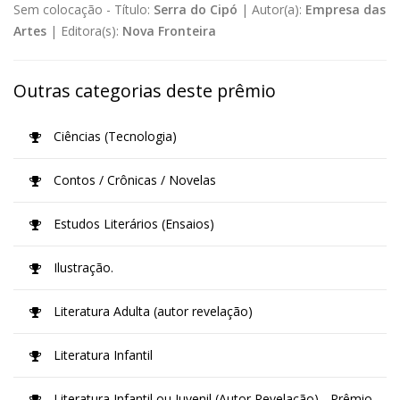
Sem colocação -
Título:
Serra do Cipó
|
Autor(a):
Empresa das
Artes
|
Editora(s):
Nova Fronteira
Outras categorias deste prêmio
Ciências (Tecnologia)
Contos / Crônicas / Novelas
Estudos Literários (Ensaios)
Ilustração.
Literatura Adulta (autor revelação)
Literatura Infantil
Literatura Infantil ou Juvenil (Autor Revelação) - Prêmio