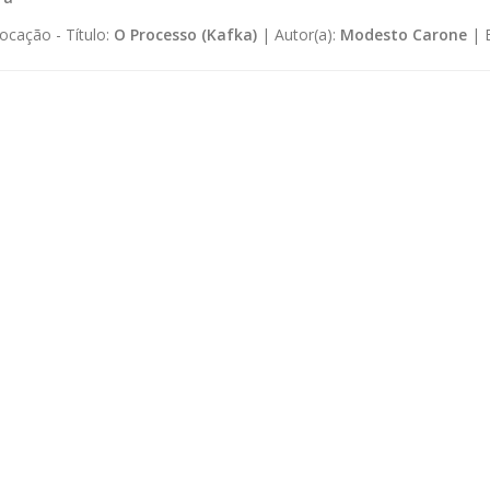
ocação -
Título:
O Processo (Kafka)
|
Autor(a):
Modesto Carone
|