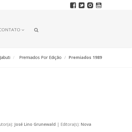
CONTATO
abuti
Premiados Por Edição
Premiados 1989
utor(a):
José Lino Grunewald
|
Editora(s):
Nova