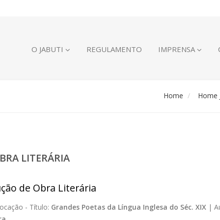
O JABUTI
REGULAMENTO
IMPRENSA
Home
Home J
BRA LITERÁRIA
ção de Obra Literária
ocação -
Título:
Grandes Poetas da Língua Inglesa do Séc. XIX
|
A
ra