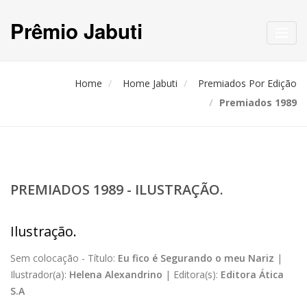
Prêmio Jabuti
Toggl
navig
Home
Home Jabuti
Premiados Por Edição
Premiados 1989
PREMIADOS 1989 - ILUSTRAÇÃO.
Ilustração.
Sem colocação -
Título:
Eu fico é Segurando o meu Nariz
|
Ilustrador(a):
Helena Alexandrino
|
Editora(s):
Editora Ática
S.A