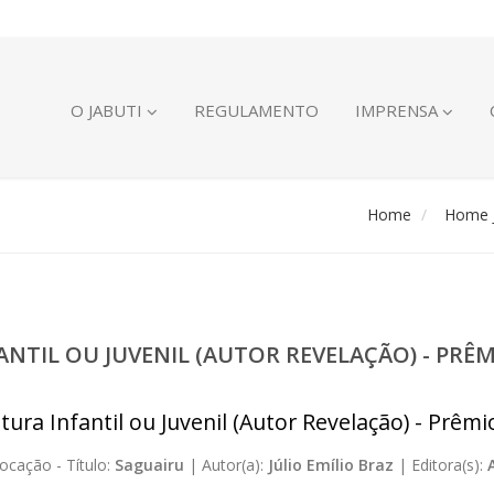
O JABUTI
REGULAMENTO
IMPRENSA
Home
Home J
FANTIL OU JUVENIL (AUTOR REVELAÇÃO) - PR
atura Infantil ou Juvenil (Autor Revelação) - Prêm
ocação -
Título:
Saguairu
|
Autor(a):
Júlio Emílio Braz
|
Editora(s):