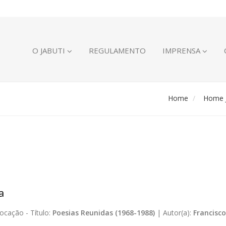
O JABUTI
REGULAMENTO
IMPRENSA
Home
Home J
a
ocação -
Título:
Poesias Reunidas (1968-1988)
|
Autor(a):
Francisco