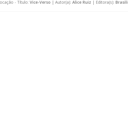
ocação -
Título:
Vice-Verso
|
Autor(a):
Alice Ruiz
|
Editora(s):
Brasil