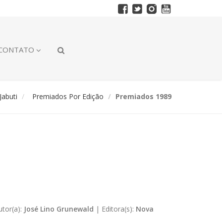
CONTATO
abuti
Premiados Por Edição
Premiados 1989
utor(a):
José Lino Grunewald
|
Editora(s):
Nova