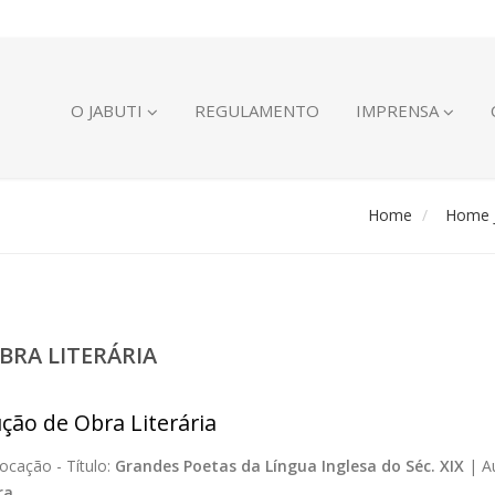
O JABUTI
REGULAMENTO
IMPRENSA
Home
Home J
BRA LITERÁRIA
ção de Obra Literária
ocação -
Título:
Grandes Poetas da Língua Inglesa do Séc. XIX
|
A
ra