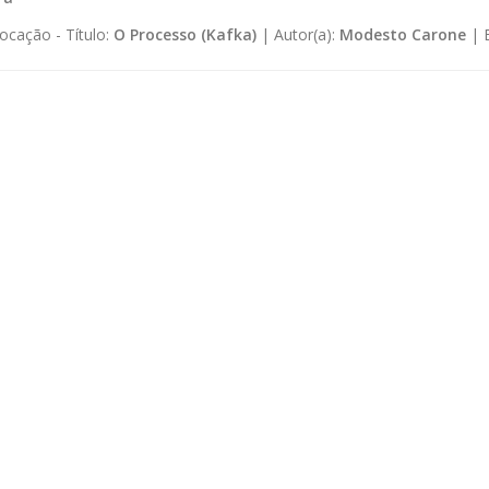
ocação -
Título:
O Processo (Kafka)
|
Autor(a):
Modesto Carone
|