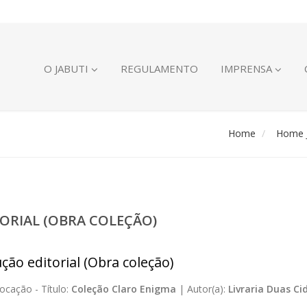
O JABUTI
REGULAMENTO
IMPRENSA
Home
Home J
ORIAL (OBRA COLEÇÃO)
ção editorial (Obra coleção)
ocação -
Título:
Coleção Claro Enigma
|
Autor(a):
Livraria Duas Ci