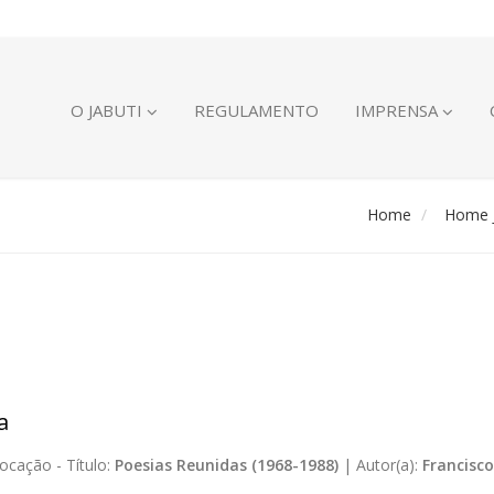
O JABUTI
REGULAMENTO
IMPRENSA
Home
Home J
a
ocação -
Título:
Poesias Reunidas (1968-1988)
|
Autor(a):
Francisco