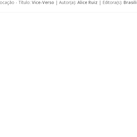
ocação -
Título:
Vice-Verso
|
Autor(a):
Alice Ruiz
|
Editora(s):
Brasil