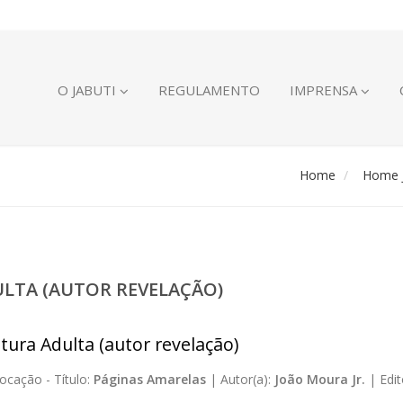
O JABUTI
REGULAMENTO
IMPRENSA
Home
Home J
ULTA (AUTOR REVELAÇÃO)
atura Adulta (autor revelação)
ocação -
Título:
Páginas Amarelas
|
Autor(a):
João Moura Jr.
|
Edit