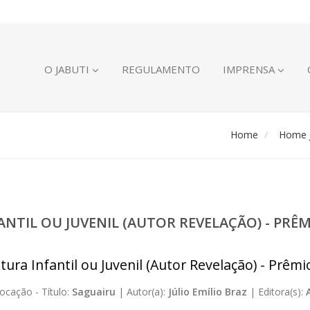
O JABUTI
REGULAMENTO
IMPRENSA
Home
Home J
FANTIL OU JUVENIL (AUTOR REVELAÇÃO) - PR
atura Infantil ou Juvenil (Autor Revelação) - Prêm
ocação -
Título:
Saguairu
|
Autor(a):
Júlio Emílio Braz
|
Editora(s):